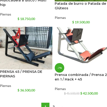
Multicadera a disco / Multi
Patada de burro o Patada de
hip
Glúteos
Piernas
Piernas
$
18.750,00
$
19.500,00
-7%
PRENSA 45 / PRENSA DE
Prensa combinada / Prensa 2
PIERNAS
en 1 / Hack + 45
Piernas
Piernas
$
36.500,00
$
42.500,00
$
45.500,00
1
2
→