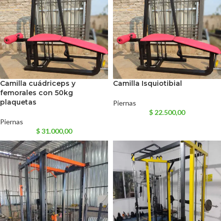
Camilla cuádriceps y
Camilla Isquiotibial
femorales con 50kg
plaquetas
Piernas
$
22.500,00
Piernas
$
31.000,00