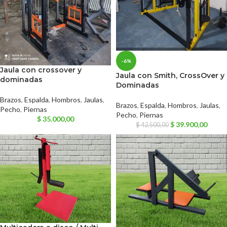
-6%
Jaula con crossover y
Jaula con Smith, CrossOver y
dominadas
Dominadas
Brazos
,
Espalda
,
Hombros
,
Jaulas
,
Brazos
,
Espalda
,
Hombros
,
Jaulas
,
Pecho
,
Piernas
Pecho
,
Piernas
$
35.000,00
$
39.900,00
$
42.500,00