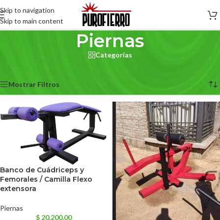
Skip to navigation
Skip to main content
Piernas
Categorías
Inicio
/
Piernas
Mostrando 1–12 de 21 resultados
Mostrar Filtros
Banco de Cuádriceps y
Femorales / Camilla Flexo
extensora
Piernas
$
20.200,00