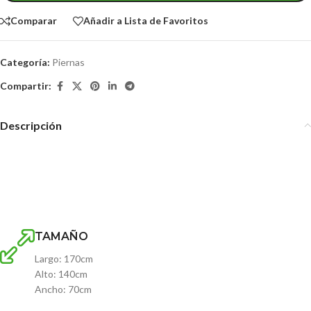
Comparar
Añadir a Lista de Favoritos
Categoría:
Piernas
Compartir:
Descripción
Un aparato para trabajar un grupo especifico de músculos el cual
de otra manera es difícil de entrenar. Un aparato muy cómodo de
utilizar, se colocan las plaquetas necesarias y a realizar la rutina.
TAMAÑO
Largo: 170cm
Alto: 140cm
Ancho: 70cm